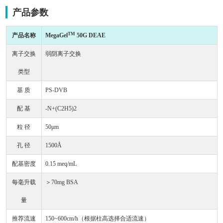
产品参数
TM
产品名称
MegaGel
50G DEAE
离子交换
弱阴离子交换
类型
基 质
PS-DVB
配 基
-N+(C2H5)2
粒 径
50μm
孔 径
1500Å
配基密度
0.15 meq/mL
每毫升载
＞70mg BSA
量
推荐流速
150~600cm/h（根据柱高选择合适流速）