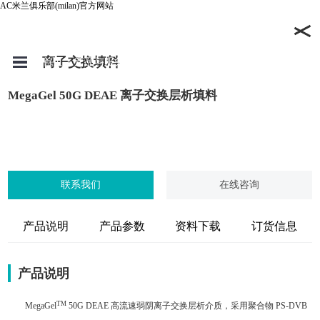
AC米兰俱乐部(milan)官方网站
se
产品与服务
Open
离子交换填料
首页
>
产品与服务
>
聚合物层析填料
>
离子交换填料
Menu
MegaGel 50G DEAE 离子交换层析填料
0532-55679191
158-6687-6625 (渠道)
联系我们
在线咨询
产品说明
产品参数
资料下载
订货信息
产品说明
TM
MegaGel
50G DEAE 高流速弱阴离子交换层析介质，采用聚合物 PS-DVB