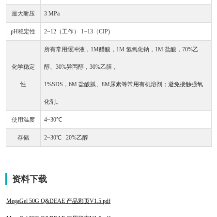
最大耐压
3 MPa
pH稳定性
2~12（工作） 1~13（CIP)
所有常用缓冲液，1M醋酸，1M 氢氧化钠，1M 盐酸，70%乙
化学稳定
醇、30%异丙醇，30%乙腈，
性
1%SDS，6M 盐酸胍、8M尿素等常用有机溶剂；避免接触强氧
化剂。
使用温度
4~30℃
存储
2~30℃ 20%乙醇
资料下载
MegaGel 50G Q&DEAE 产品彩页V1.5.pdf