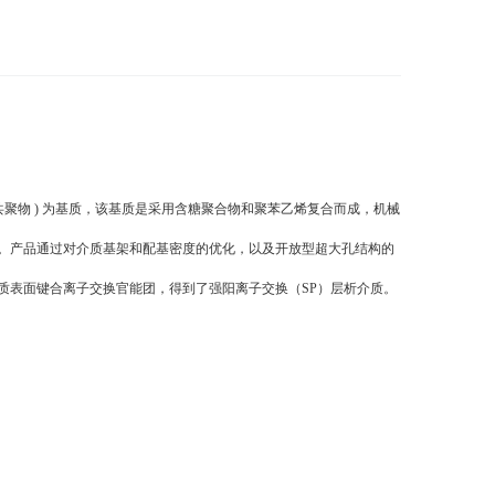
烯基苯共聚物 ) 为基质，该基质是采用含糖聚合物和聚苯乙烯复合而成，机械
。产品通过对介质基架和配基密度的优化，以及开放型超大孔结构的
质表面键合离子交换官能团，得到了强阳离子交换（SP）层析介质。