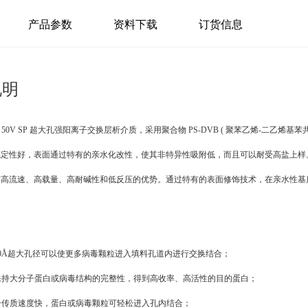
产品参数
资料下载
订货信息
说明
50V SP 超大孔强阳离子交换层析介质，采用聚合物 PS-DVB ( 聚苯乙烯-二乙
稳定性好，表面通过特有的亲水化改性，使其非特异性吸附低，而且可以耐受高盐上样
有高流速、高载量、高耐碱性和低反压的优势。通过特有的表面修饰技术，在亲水性基
000Å超大孔径可以使更多病毒颗粒进入填料孔道内进行交换结合；
持大分子蛋白或病毒结构的完整性，得到高收率、高活性的目的蛋白；
传质速度快，蛋白或病毒颗粒可轻松进入孔内结合；