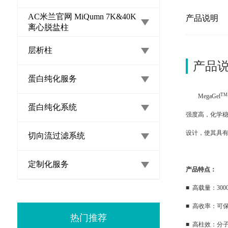
AC米兰官网 MiQumn 7K&40K
产品说明
离心脱盐柱
层析柱
产品
蛋白纯化服务
TM
MegaGel
蛋白纯化系统
强度高，化学
设计，使其具
切向流过滤系统
定制化服务
产品特点：
■ 高载量：3
■
高收率：可保
热门推荐
■
高柱效：分子